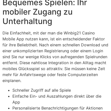
Bequemes Spielen: Ihr
mobiler Zugang zu
Unterhaltung
Die Einfachheit, mit der man die Winbig21 Casino
Mobile App nutzen kann, ist ein entscheidender Faktor
für ihre Beliebtheit. Nach einem schnellen Download und
einer unkomplizierten Registrierung oder einem Login
sind Sie nur wenige Klicks von aufregenden Spielrunden
entfernt. Diese nahtlose Integration in den Alltag macht
mobiles Glücksspiel so attraktiv. Sie müssen keine Zeit
mehr für Anfahrtswege oder feste Computerzeiten
einplanen.
Schneller Zugriff auf alle Spiele
Einfache Ein- und Auszahlungen direkt über die
App
Personalisierte Benachrichtigungen für Aktionen