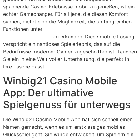
spannende Casino-Erlebnisse mobil zu genießen, ist ein
echter Gamechanger. Für all jene, die diesen Komfort
suchen, bietet sich die Möglichkeit, die umfangreichen
Funktionen unter
https://winbig21casino-
de.com/mobile-app/
zu erkunden. Diese mobile Lösung
verspricht ein nahtloses Spielerlebnis, das auf die
Bedürfnisse moderner Gamer zugeschnitten ist. Tauchen
Sie ein in eine Welt voller Unterhaltung, die perfekt in
Ihre Tasche passt.
Winbig21 Casino Mobile
App: Der ultimative
Spielgenuss für unterwegs
Die Winbig21 Casino Mobile App hat sich schnell einen
Namen gemacht, wenn es um erstklassiges mobiles
Glücksspiel geht. Sie wurde entwickelt, um Spielern ein