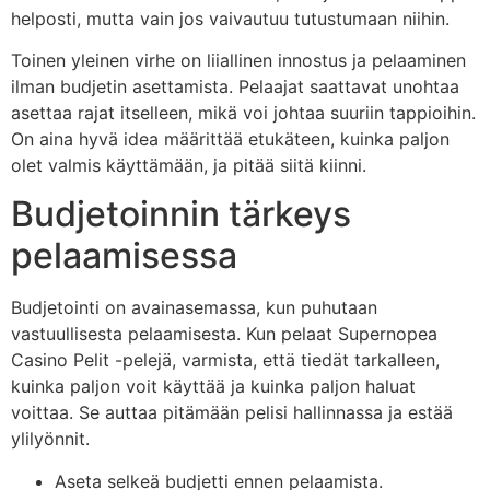
helposti, mutta vain jos vaivautuu tutustumaan niihin.
Toinen yleinen virhe on liiallinen innostus ja pelaaminen
ilman budjetin asettamista. Pelaajat saattavat unohtaa
asettaa rajat itselleen, mikä voi johtaa suuriin tappioihin.
On aina hyvä idea määrittää etukäteen, kuinka paljon
olet valmis käyttämään, ja pitää siitä kiinni.
Budjetoinnin tärkeys
pelaamisessa
Budjetointi on avainasemassa, kun puhutaan
vastuullisesta pelaamisesta. Kun pelaat Supernopea
Casino Pelit -pelejä, varmista, että tiedät tarkalleen,
kuinka paljon voit käyttää ja kuinka paljon haluat
voittaa. Se auttaa pitämään pelisi hallinnassa ja estää
ylilyönnit.
Aseta selkeä budjetti ennen pelaamista.