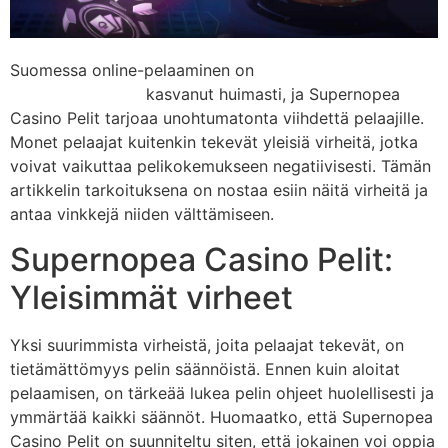
Suomessa online-pelaaminen on
https://supernopea-
casino.com/pelit/
kasvanut huimasti, ja Supernopea
Casino Pelit tarjoaa unohtumatonta viihdettä pelaajille.
Monet pelaajat kuitenkin tekevät yleisiä virheitä, jotka
voivat vaikuttaa pelikokemukseen negatiivisesti. Tämän
artikkelin tarkoituksena on nostaa esiin näitä virheitä ja
antaa vinkkejä niiden välttämiseen.
Supernopea Casino Pelit:
Yleisimmät virheet
Yksi suurimmista virheistä, joita pelaajat tekevät, on
tietämättömyys pelin säännöistä. Ennen kuin aloitat
pelaamisen, on tärkeää lukea pelin ohjeet huolellisesti ja
ymmärtää kaikki säännöt. Huomaatko, että Supernopea
Casino Pelit on suunniteltu siten, että jokainen voi oppia