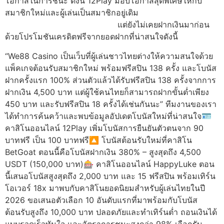
โอกาสในการชนะ ดังนี้ 12Play มอบโอกาสสุดพิเศษให้กับ
สมาชิกใหม่และผู้เล่นเป็นสมาชิกอยู่เดิม
https://ib888i.com/payments
แต่ยังไม่เคยฝากเงินมาก่อน
ด้วยโปรโมชันเครดิตฟรีจากยอดฝากที่น่าสนใจดังนี้
“We88 Casino เป็นเว็บที่ผู้เล่นชาวไทยต่างให้ความสนใจด้วย
แพ็คเกจต้อนรับสมาชิกใหม่ พร้อมฟรีสปิน 138 ครั้ง และโบนัส
ฝากครั้งแรก 100% ส่วนตัวแล้วได้รับฟรีสปิน 138 ครั้งจากการ
ฝากเงิน 4,500 บาท แต่ผู้ใช้คนไทยก็สามารถฝากขั้นต่ำเพียง
450 บาท และรับฟรีสปิน 18 ครั้งได้เช่นกันนะ” ทีมงานของเรา
ได้ทำการค้นคว้าและพบข้อมูลอัปเดตโบนัสใหม่ที่น่าสนใจ🪪
คาสิโนออนไลน์ 12Play เพิ่มโบนัสการยืนยันตัวตนจาก 90
บาทฟรี เป็น 100 บาทฟรี🔼 โบนัสต้อนรับใหม่ที่คาสิโน
BetGoat ตอนนี้คือโบนัสฝากเงิน 380% – สูงสุดถึง 4,500
USDT (150,000 บาท)🎰 คาสิโนออนไลน์ HappyLuke ตอน
นี้เสนอโบนัสสูงสุดถึง 2,000 บาท และ 15 ฟรีสปิน พร้อมเทิร์น
โอเวอร์ 18x มาพบกับคาสิโนยอดนิยมสำหรับผู้เล่นไทยในปี
2026 ขอเสนอตัวเลือก 10 อันดับแรกที่มาพร้อมกับโบนัส
ต้อนรับสูงถึง 10,000 บาท ปลอดภัยและทำเทิร์นต่ำ ถอนเงินได้
แบบรวดเร็วทันใจ และอัตราการชนะสูงกว่า 98% เลือกรับ