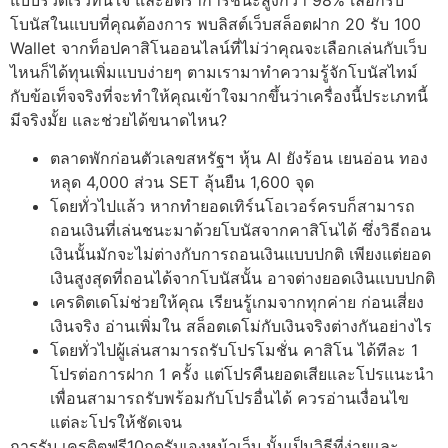
โบนัสในแบบที่คุณต้องการ พบลิสต์เว็บสล็อตฝาก 20 รับ 100
Wallet จากท็อปคาสิโนออนไลน์ที่ไม่ว่าคุณจะเลือกเล่นกับเว็บ
ไหนก็ได้ทุนเพิ่มแบบง่ายๆ ตามเรามาทำความรู้จักโบนัสไทม์
กับข้อเท็จจริงที่จะทำให้คุณเข้าใจมากขึ้นว่าเครื่องนี้ประเภทนี้
มีจริงมั้ย และช่วยได้ขนาดไหน?
ตลาดพักก่อนตัวเลขสหรัฐฯ หุ้น AI ยังร้อน เยนอ่อน ทอง
หลุด 4,000 ส่วน SET ลุ้นยืน 1,600 จุด
โดยทั่วไปแล้ว หากทำยอดเทิร์นโอเวอร์ครบก็สามารถ
ถอนเงินที่เล่นชนะมาด้วยโบนัสจากคาสิโนได้ ซึ่งวิธีถอน
เงินนั้นมักจะไม่ต่างกับการถอนเงินแบบปกติ เพียงแต่ยอด
เงินสูงสุดที่ถอนได้จากโบนัสนั้น อาจต่างยอดเงินแบบปกติ
เครดิตเดโม่ช่วยให้คุณ เรียนรู้เกมจากทุกค่าย ก่อนเสี่ยง
เงินจริง อ่านเพิ่มใน สล็อตเดโม่กับเงินจริงต่างกันอย่างไร
โดยทั่วไปผู้เล่นสามารถรับโปรโมชั่น คาสิโน ได้ทีละ 1
โปรต่อการฝาก 1 ครั้ง แต่โปรคืนยอดเสียและโปรแนะนำ
เพื่อนสามารถรับพร้อมกับโปรอื่นได้ ควรอ่านเงื่อนไข
แต่ละโปรให้ชัดเจน
การรับ เครดิตฟรี10กดรับเองหน้าเว็บ นั้นเป็นวิธีที่ง่ายและ