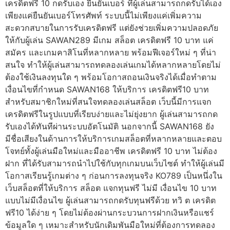
เครดิตฟรี 10 กดรับเอง ยืนยันเบอร์ ที่ผู้เล่นสามารถกดรับได้เอง
เพียงแค่ยืนยันเบอร์โทรศัพท์ ระบบนี้ไม่เพียงแค่เพิ่มความ
สะดวกสบายในการรับเครดิตฟรี แต่ยังช่วยเพิ่มความปลอดภัย
ให้กับผู้เล่น SAWAN289 มีเกม สล็อต เครดิตฟรี 10 บาท แค่
สมัคร และเกมคาสิโนที่หลากหลาย พร้อมฟีเจอร์ใหม่ ๆ ที่น่า
สนใจ ทำให้ผู้เล่นสามารถทดลองเล่นเกมได้หลากหลายโดยไม่
ต้องใช้เงินลงทุนใด ๆ พร้อมโอกาสถอนเงินจริงได้เมื่อทำตาม
เงื่อนไขที่กำหนด SAWAN168 ให้บริการ เครดิตฟรี10 บาท
สำหรับสมาชิกใหม่ที่สนใจทดลองเล่นสล็อต เว็บนี้มีการแจก
เครดิตฟรีในรูปแบบที่เรียบง่ายและไม่ยุ่งยาก ผู้เล่นสามารถกด
รับเองได้ทันทีผ่านระบบอัตโนมัติ นอกจากนี้ SAWAN168 ยัง
มีชื่อเสียงในด้านการให้บริการเกมสล็อตที่หลากหลายและตอบ
โจทย์ทั้งผู้เล่นมือใหม่และมืออาชีพ เครดิตฟรี 10 บาท ไม่ต้อง
ฝาก ที่ได้รับสามารถนำไปใช้กับทุกเกมบนเว็บไซต์ ทำให้ผู้เล่นมี
โอกาสเรียนรู้เกมต่าง ๆ ก่อนการลงทุนจริง KO789 เป็นหนึ่งใน
เว็บสล็อตที่ให้บริการ สล็อต แจกทุนฟรี ไม่มี เงื่อนไข 10 บาท
แบบไม่มีเงื่อนไข ผู้เล่นสามารถกดรับทุนฟรีด้วย ทวิ ต เครดิต
ฟรี10 ได้ง่าย ๆ โดยไม่ต้องผ่านกระบวนการฝากเงินหรือแชร์
ข้อมูลใด ๆ เหมาะสำหรับนักเดิมพันมือใหม่ที่ต้องการทดลอง