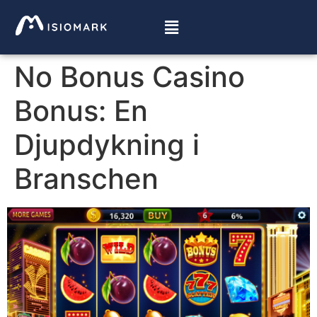
No Bonus Casino
Bonus: En
Djupdykning i
Branschen