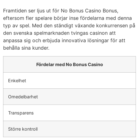
Framtiden ser ljus ut för No Bonus Casino Bonus,
eftersom fler spelare börjar inse fördelarna med denna
typ av spel. Med den ständigt växande konkurrensen på
den svenska spelmarknaden tvingas casinon att
anpassa sig och erbjuda innovativa lösningar för att
behålla sina kunder.
Fördelar med No Bonus Casino
Enkelhet
Omedelbarhet
Transparens
Större kontroll