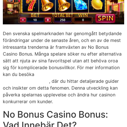
Den svenska spelmarknaden har genomgått betydande
förändringar under de senaste åren, och en av de mest
intressanta trenderna är framväxten av No Bonus
Casino Bonus. Många spelare söker nu efter alternativa
sätt att njuta av sina favoritspel utan att behöva oroa
sig för komplicerade bonusvillkor. För mer information
kan du besöka
https://nobonuscasino-
sverige.com/bonusar/
, där du hittar detaljerade guider
och insikter om detta fenomen. Denna utveckling kan
påverka spelarnas upplevelse och ändra hur casinon
konkurrerar om kunder.
No Bonus Casino Bonus:
Vad Innebär Det?