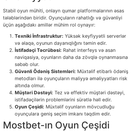
Stabil oyun mühiti, onlayn qumar platformalarının əsas
tələblərindən biridir. Oyunçuların rahatlığı və güvənliyi
üçün aşağıdakı amillər mühim rol oynayır:
Texniki İnfrastruktur:
Yüksək keyfiyyətli serverlər
və əlaqə, oyunun dayanıqlığını təmin edir.
İstifadəçi Təcrübəsi:
Rahat interfeys və asan
naviqasiya, oyunların daha da zövqlə oynanmasına
səbəb olur.
Güvənli Ödəniş Sistemləri:
Müxtəlif etibarlı ödəniş
metodları ilə oyunçuların maliyyə əməliyyatları risk
altında olmur.
Müştəri Dəstəyi:
Tez və effektiv müştəri dəstəyi,
istifadəçilərin problemlərini sürətlə həll edir.
Oyun Çeşidi:
Müxtəlif oyunların mövcudluğu
oyunçulara geniş seçim imkanı təqdim edir.
Mostbet-ın Oyun Çeşidi