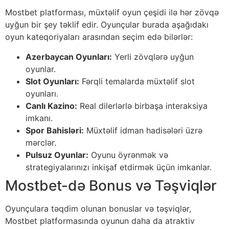
Mostbet platforması, müxtəlif oyun çeşidi ilə hər zövqə
uyğun bir şey təklif edir. Oyunçular burada aşağıdakı
oyun kateqoriyaları arasından seçim edə bilərlər:
Azerbaycan Oyunları:
Yerli zövqlərə uyğun
oyunlar.
Slot Oyunları:
Fərqli temalarda müxtəlif slot
oyunları.
Canlı Kazino:
Real dilerlərlə birbaşa interaksiya
imkanı.
Spor Bahisləri:
Müxtəlif idman hadisələri üzrə
mərclər.
Pulsuz Oyunlar:
Oyunu öyrənmək və
strategiyalarınızı inkişaf etdirmək üçün imkanlar.
Mostbet-də Bonus və Təşviqlər
Oyunçulara təqdim olunan bonuslar və təşviqlər,
Mostbet platformasında oyunun daha da atraktiv