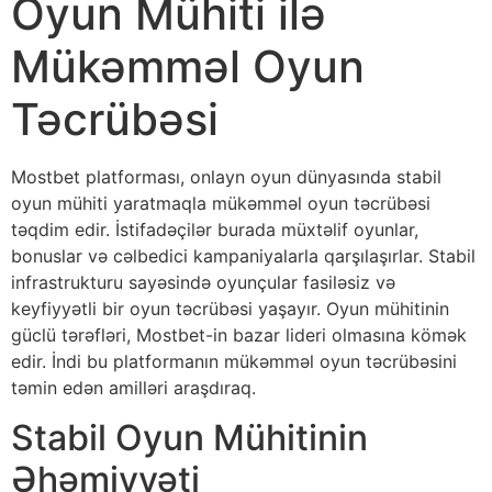
Oyun Mühiti ilə
Mükəmməl Oyun
Təcrübəsi
Mostbet platforması, onlayn oyun dünyasında stabil
oyun mühiti yaratmaqla mükəmməl oyun təcrübəsi
təqdim edir. İstifadəçilər burada müxtəlif oyunlar,
bonuslar və cəlbedici kampaniyalarla qarşılaşırlar. Stabil
infrastrukturu sayəsində oyunçular fasiləsiz və
keyfiyyətli bir oyun təcrübəsi yaşayır. Oyun mühitinin
güclü tərəfləri, Mostbet-in bazar lideri olmasına kömək
edir. İndi bu platformanın mükəmməl oyun təcrübəsini
təmin edən amilləri araşdıraq.
Stabil Oyun Mühitinin
Əhəmiyyəti