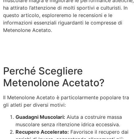
muscolare magra e migliorare le performance atletiche,
ha attirato l’attenzione di molti sportivi e culturisti. In
questo articolo, esploreremo le recensioni e le
informazioni essenziali riguardanti le compresse di
Metenolone Acetato.
https://procare.bridgesmarketresearch.com/2026/02/20
acetato-compresse-recensioni-e-informazioni-
essenziali/
Perché Scegliere
Metenolone Acetato?
Il Metenolone Acetato è particolarmente popolare tra
gli atleti per diversi motivi:
Guadagni Muscolari:
Aiuta a costruire massa
muscolare senza ritenzione idrica eccessiva.
Recupero Accelerato:
Favorisce il recupero dai