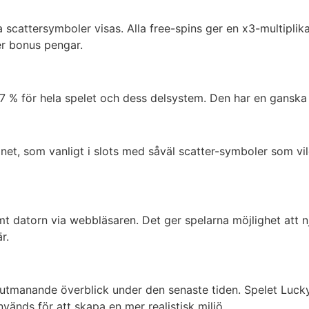
dana scattersymboler visas. Alla free-spins ger en x3-multipl
r bonus pengar.
7 % för hela spelet och dess delsystem. Den har en ganska j
lanet, som vanligt i slots med såväl scatter-symboler som vi
t datorn via webbläsaren. Det ger spelarna möjlighet att nj
r.
n utmanande överblick under den senaste tiden. Spelet Luc
änds för att skapa en mer realistisk miljö.