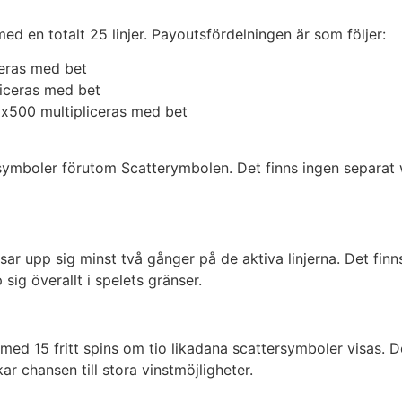
ed en totalt 25 linjer. Payoutsfördelningen är som följer:
ceras med bet
liceras med bet
 x500 multipliceras med bet
symboler förutom Scatterymbolen. Det finns ingen separat w
sar upp sig minst två gånger på de aktiva linjerna. Det finns
sig överallt i spelets gränser.
med 15 fritt spins om tio likadana scattersymboler visas. 
kar chansen till stora vinstmöjligheter.