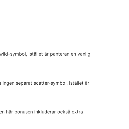
ild-symbol, istället är panteran en vanlig
 ingen separat scatter-symbol, istället är
Den här bonusen inkluderar också extra