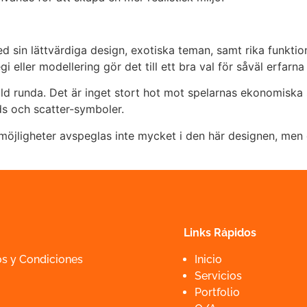
 sin lättvärdiga design, exotiska teman, samt rika funktione
egi eller modellering gör det till ett bra val för såväl erf
kild runda. Det är inget stort hot mot spelarnas ekonomiska 
ds och scatter-symboler.
öjligheter avspeglas inte mycket i den här designen, men de
Links Rápidos
s y Condiciones
Inicio
Servicios
Portfolio