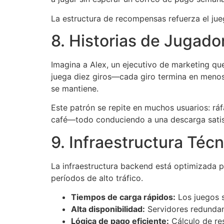
La estructura de recompensas refuerza el jue
8. Historias de Jugado
Imagina a Alex, un ejecutivo de marketing que
juega diez giros—cada giro termina en menos 
se mantiene.
Este patrón se repite en muchos usuarios: ráf
café—todo conduciendo a una descarga satis
9. Infraestructura Téc
La infraestructura backend está optimizada p
períodos de alto tráfico.
Tiempos de carga rápidos:
Los juegos s
Alta disponibilidad:
Servidores redundant
Lógica de pago eficiente:
Cálculo de res