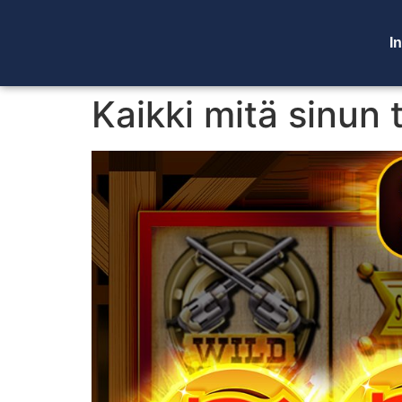
In
Kaikki mitä sinun 