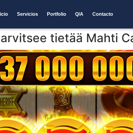
icio
Servicios
Portfolio
Q/A
Contacto
tarvitsee tietää Mahti C