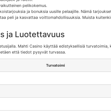
ovaikutteinen pelikokemus.
koistarjouksia ja bonuksia uusille pelaajille. Nämä tarjoukse
ttaa peli ja kasvattaa voittomahdollisuuksia. Muista kuitenkin
s ja Luotettavuus
 etusijalla. Mahti Casino käyttää edistyksellisiä turvatoimia
tietäen että tiedot pysyvät turvassa.
Turvatoimi