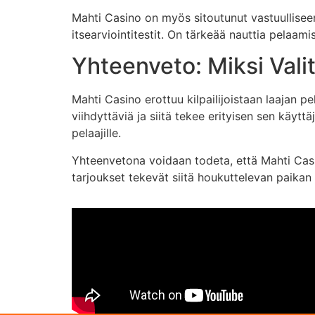
Mahti Casino on myös sitoutunut vastuulliseen 
itsearviointitestit. On tärkeää nauttia pelaam
Yhteenveto: Miksi Vali
Mahti Casino erottuu kilpailijoistaan laajan p
viihdyttäviä ja siitä tekee erityisen sen käytt
pelaajille.
Yhteenvetona voidaan todeta, että Mahti Casin
tarjoukset tekevät siitä houkuttelevan paikan v