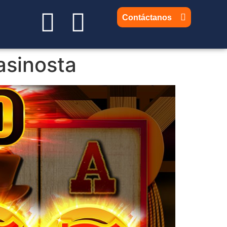
Contáctanos
asinosta