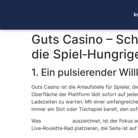
In
Guts Casino – Sch
die Spiel‑Hungrig
1. Ein pulsierender W
Guts Casino ist die Anlaufstelle für Spieler
Oberfläche der Plattform lädt sofort auf jed
Ladezeiten zu warten. Mit einer umfangreich
immer ein Slot oder Tischspiel bereit, den sof
Was
Guts Casino
auszeichnet, ist der Fokus a
Live‑Roulette‑Rad platzieren, die Seite ist a