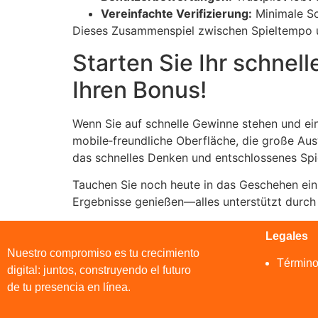
Vereinfachte Verifizierung:
Minimale Sc
Dieses Zusammenspiel zwischen Spieltempo und
Starten Sie Ihr schnel
Ihren Bonus!
Wenn Sie auf schnelle Gewinne stehen und ein
mobile‑freundliche Oberfläche, die große Ausw
das schnelles Denken und entschlossenes Spi
Tauchen Sie noch heute in das Geschehen ein,
Ergebnisse genießen—alles unterstützt durch
Legales
Nuestro compromiso es tu crecimiento
Término
digital: juntos, construyendo el futuro
de tu presencia en línea.