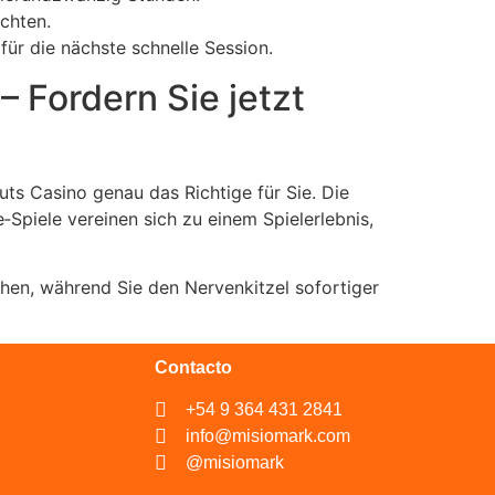
chten.
ür die nächste schnelle Session.
– Fordern Sie jetzt
ts Casino genau das Richtige für Sie. Die
‑Spiele vereinen sich zu einem Spielerlebnis,
ehen, während Sie den Nervenkitzel sofortiger
Contacto
+54 9 364 431 2841
info@misiomark.com
@misiomark