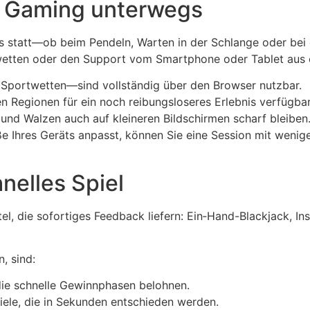
n: Gaming unterwegs
s statt—ob beim Pendeln, Warten in der Schlange oder bei 
 wetten oder den Support vom Smartphone oder Tablet aus
, Sportwetten—sind vollständig über den Browser nutzbar.
n Regionen für ein noch reibungsloseres Erlebnis verfügbar
und Walzen auch auf kleineren Bildschirmen scharf bleiben
ße Ihres Geräts anpasst, können Sie eine Session mit wenig
nelles Spiel
, die sofortiges Feedback liefern: Ein‑Hand-Blackjack, Ins
, sind:
 die schnelle Gewinnphasen belohnen.
iele, die in Sekunden entschieden werden.