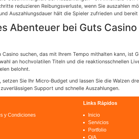
hritte reduzieren Reibungsverluste, wenn Sie auszahlen mö
 Auszahlungsdauer hält die Spieler zufrieden und bereit f
les Abenteuer bei Guts Casino 
 Casino suchen, das mit Ihrem Tempo mithalten kann, ist Gu
ahl an hochvolatilen Titeln und die reaktionsschnellen Live
elen belohnt.
 setzen Sie Ihr Micro‑Budget und lassen Sie die Walzen dr
 zuverlässigen Support und schnelle Auszahlungen.
Links Rápidos
s y Condiciones
Inicio
Servicios
Portfolio
Q/A