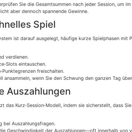
rprüfen Sie die Gesamtsummen nach jeder Session, um im 
glicht aber dennoch spannende Gewinne.
hnelles Spiel
tem ist darauf ausgelegt, häufige kurze Spielphasen mit Pu
nd verdienen.
ce‑Slots eintauschen.
n‑Punktegrenzen freischalten.
nell ansammeln, wenn Sie den Schwung den ganzen Tag über 
le Auszahlungen
zt das Kurz‑Session‑Modell, indem sie sicherstellt, dass S
g bei Auszahlungsfragen.
 die Geschwindigkeit der Auszahlungen—oft innerhalb von 