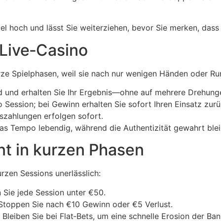
el hoch und lässt Sie weiterziehen, bevor Sie merken, dass S
 Live‑Casino
kurze Spielphasen, weil sie nach nur wenigen Händen oder 
 und erhalten Sie Ihr Ergebnis—ohne auf mehrere Drehung
 Session; bei Gewinn erhalten Sie sofort Ihren Einsatz zurü
szahlungen erfolgen sofort.
as Tempo lebendig, während die Authentizität gewahrt blei
t in kurzen Phasen
kurzen Sessions unerlässlich:
 Sie jede Session unter €50.
toppen Sie nach €10 Gewinn oder €5 Verlust.
Bleiben Sie bei Flat‑Bets, um eine schnelle Erosion der Ban