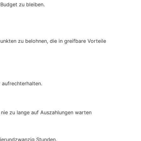
Budget zu bleiben.
nkten zu belohnen, die in greifbare Vorteile
aufrechterhalten.
ie nie zu lange auf Auszahlungen warten
vierundzwanzig Stunden.