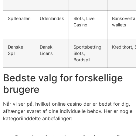
Spillehallen
Udenlandsk
Slots, Live
Bankoverfør
Casino
wallets
Danske
Dansk
Sportsbetting,
Kreditkort, S
Spil
Licens
Slots,
Bordspil
Bedste valg for forskellige
brugere
Når vi ser på, hvilket online casino der er bedst for dig,
afhænger svaret af dine individuelle behov. Her er nogle
kategoriinddelte anbefalinger:
casino online uden om
rofus