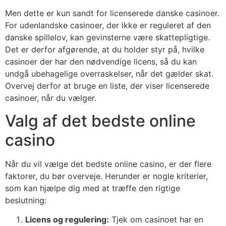
Men dette er kun sandt for licenserede danske casinoer.
For udenlandske casinoer, der ikke er reguleret af den
danske spillelov, kan gevinsterne være skattepligtige.
Det er derfor afgørende, at du holder styr på, hvilke
casinoer der har den nødvendige licens, så du kan
undgå ubehagelige overraskelser, når det gælder skat.
Overvej derfor at bruge en liste, der viser licenserede
casinoer, når du vælger.
Valg af det bedste online
casino
Når du vil vælge det bedste online casino, er der flere
faktorer, du bør overveje. Herunder er nogle kriterier,
som kan hjælpe dig med at træffe den rigtige
beslutning:
Licens og regulering:
Tjek om casinoet har en