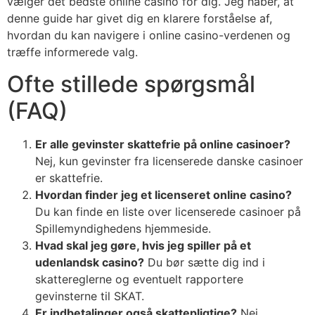
vælger det bedste online casino for dig. Jeg håber, at
denne guide har givet dig en klarere forståelse af,
hvordan du kan navigere i online casino-verdenen og
træffe informerede valg.
Ofte stillede spørgsmål
(FAQ)
Er alle gevinster skattefrie på online casinoer?
Nej, kun gevinster fra licenserede danske casinoer
er skattefrie.
Hvordan finder jeg et licenseret online casino?
Du kan finde en liste over licenserede casinoer på
Spillemyndighedens hjemmeside.
Hvad skal jeg gøre, hvis jeg spiller på et
udenlandsk casino?
Du bør sætte dig ind i
skattereglerne og eventuelt rapportere
gevinsterne til SKAT.
Er indbetalinger også skattepligtige?
Nej,