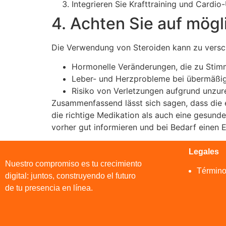
Integrieren Sie Krafttraining und Cardio
4. Achten Sie auf mög
Die Verwendung von Steroiden kann zu versc
Hormonelle Veränderungen, die zu Sti
Leber- und Herzprobleme bei übermäßi
Risiko von Verletzungen aufgrund unzu
Zusammenfassend lässt sich sagen, dass die 
die richtige Medikation als auch eine gesund
vorher gut informieren und bei Bedarf einen E
Legales
Nuestro compromiso es tu crecimiento
Término
digital: juntos, construyendo el futuro
de tu presencia en línea.