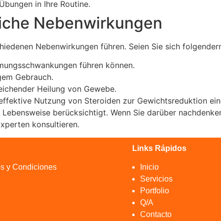
-Übungen in Ihre Routine.
liche Nebenwirkungen
hiedenen Nebenwirkungen führen. Seien Sie sich folgende
mmungsschwankungen führen können.
gem Gebrauch.
reichender Heilung von Gewebe.
effektive Nutzung von Steroiden zur Gewichtsreduktion ein
e Lebensweise berücksichtigt. Wenn Sie darüber nachdenken,
xperten konsultieren.
Links Rápidos
s y Condiciones
Inicio
Servicios
Portfolio
Q/A
Contacto