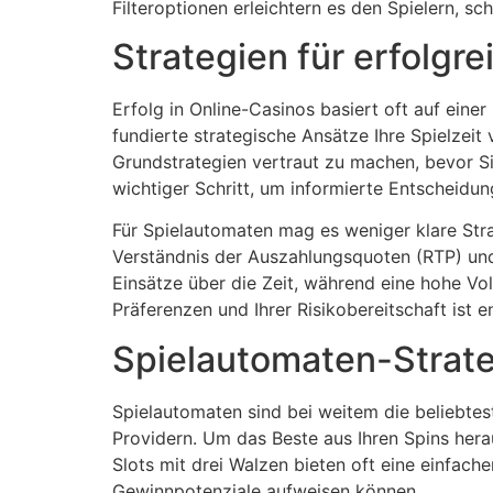
Filteroptionen erleichtern es den Spielern, s
Strategien für erfolgr
Erfolg in Online-Casinos basiert oft auf eine
fundierte strategische Ansätze Ihre Spielzeit
Grundstrategien vertraut zu machen, bevor Si
wichtiger Schritt, um informierte Entscheidun
Für Spielautomaten mag es weniger klare Stra
Verständnis der Auszahlungsquoten (RTP) und 
Einsätze über die Zeit, während eine hohe Vol
Präferenzen und Ihrer Risikobereitschaft ist 
Spielautomaten-Strate
Spielautomaten sind bei weitem die beliebtes
Providern. Um das Beste aus Ihren Spins hera
Slots mit drei Walzen bieten oft eine einfa
Gewinnpotenziale aufweisen können.