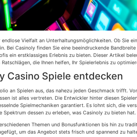
r endlose Vielfalt an Unterhaltungsmöglichkeiten. Ob Sie ein
in. Bei Casinoly finden Sie eine beeindruckende Bandbreit
is ein erstklassiges Erlebnis zu bieten. Dieser Artikel bele
Ratschlägen, die Ihnen helfen, Ihr Spielerlebnis zu optimi
oly Casino Spiele entdecken
folio an Spielen aus, das nahezu jeden Geschmack trifft. Vo
ssen ist alles vertreten. Die Entwickler hinter diesen Spie
esselnde Spielmechaniken garantiert. Es lohnt sich, die ve
le Spektrum dessen zu erleben, was Casinoly zu bieten hat.
erschiedenen Themen und Bonusfunktionen bis hin zu traditi
ugefügt, um das Angebot stets frisch und spannend zu halt