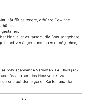
olatilität für seltenere, größere Gewinne.
erhöhen.
 gestalten.
über hinaus ist es ratsam, die Bonusangebote
gnifikant verlängern und Ihnen ermöglichen,
 Casinoly spannende Varianten. Bei Blackjack
 unerlässlich, um das Hausvorteil zu
basierend auf den eigenen Karten und der
Ziel