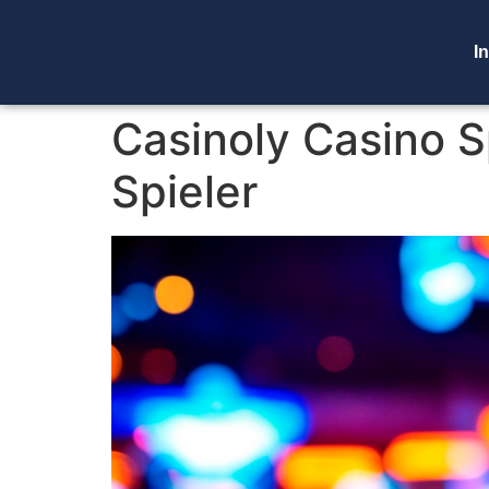
In
Casinoly Casino S
Spieler