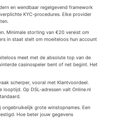
 modern en wendbaar regelgevend framework
 verplichte KYC-procedures. Elke provider
ten.
n. Minimale storting van €20 vereist om
rs in staat stelt om moeiteloos hun account
oeiteloos meet met de absolute top van de
winterde casinospeler bent of net begint. Het
vaak scherper, vooral met Klantvoordeel.
 looptijd. Op DSL-adressen valt Online.nl
tandaard.
ij ongebruikelijk grote winstopnames. Een
 bevestigd. Hoe beter jouw gegevens