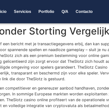
icio
Servicios
Portfolio
Q/A
Contacto
onder Storting Vergelijk
jf een bericht met je transactiegegevens erbij, dan kan su
or spannende spellen en naadloze gameplay – sluit je nu a
t TheSlotz zich als een premium bestemming voor online gam
 gelicentieerd zijn zorgt ervoor dat TheSlotz zich houdt aa
ligde omgeving voor spelers garandeert. TheSlotz Casino o
erlijk, transparant en beschermd zijn voor elke speler. Verv
link die door TheSlotz is gestuurd.
een competitiever en genereuzer aanbod handhaven, zonder
borgen. In sommige Europese markten worden exploitanten 
. TheSlotz casino online profiteert van de operationele vrij
at en volledige integratie van cryptovaluta als betaalmethod