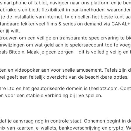
martphone of tablet, navigeer naar ons platform en je bent
ebruikers en biedt flexibiliteit in bankmethoden, waaronder
je de installatie van internet, tv en bellen het beste kunt 
tandaard lekker veel films & series on demand via CANAL+
 jij wilt.
trouwen om een veilige en transparante speelervaring te b
anwijzingen om wat geld aan je spelersaccount toe te voege
als Bitcoin. Maak je geen zorgen – dit is volledig veilig e
ten en videopoker aan voor snelle amusement. Tafels zijn 
el geeft een feitelijk overzicht van de beschikbare opties.
Ltd en het geautoriseerde domein is theslotz.com. Control
n voor een stabiele verbinding bij live spellen.
dat je aanvraag nog in controle staat. Opnemen begint in 
ix van kaarten, e-wallets, bankoverschrijving en crypto. Wel