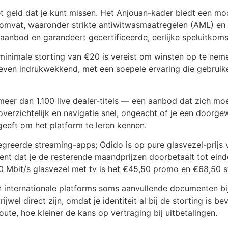
met geld dat je kunt missen. Het Anjouan-kader biedt een
n omvat, waaronder strikte antiwitwasmaatregelen (AML) en
 aanbod en garandeert gecertificeerde, eerlijke speluitkoms
nimale storting van €20 is vereist om winsten op te neme
even indrukwekkend, met een soepele ervaring die gebruike
 meer dan 1.100 live dealer-titels — een aanbod dat zich m
overzichtelijk en navigatie snel, ongeacht of je een doorge
 geeft om het platform te leren kennen.
greerde streaming-apps; Odido is op pure glasvezel-prijs 
ent dat je de resterende maandprijzen doorbetaalt tot einde
 Mbit/s glasvezel met tv is het €45,50 promo en €68,50 s
sen internationale platforms soms aanvullende documenten b
rijwel direct zijn, omdat je identiteit al bij de storting is
e, hoe kleiner de kans op vertraging bij uitbetalingen.