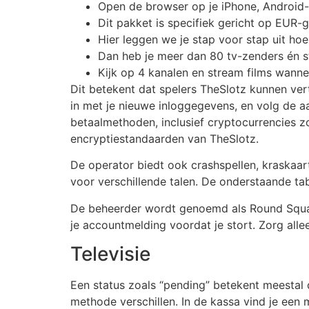
Open de browser op je iPhone, Android-s
Dit pakket is specifiek gericht op EUR-g
Hier leggen we je stap voor stap uit hoe 
Dan heb je meer dan 80 tv-zenders én s
Kijk op 4 kanalen en stream films wanneer
Dit betekent dat spelers TheSlotz kunnen ver
in met je nieuwe inloggegevens, en volg de a
betaalmethoden, inclusief cryptocurrencies zo
encryptiestandaarden van TheSlotz.
De operator biedt ook crashspellen, kraskaar
voor verschillende talen. De onderstaande tab
De beheerder wordt genoemd als Round Square 
je accountmelding voordat je stort. Zorg allee
Televisie
Een status zoals “pending” betekent meestal 
methode verschillen. In de kassa vind je een m